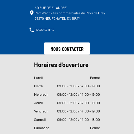
40 RUE DE FLANDRE
Parc d'activités commerciales du Pays de Bray
76270 NEUFCHATEL EN BRAY
02 35 93 11 54
NOUS CONTACTER
Horaires d'ouverture
Lundi
Fermé
Mardi
09
:
00 - 12
:
00 / 14
:
00 - 19
:
00
Mercredi
09
:
00 - 12
:
00 / 14
:
00 - 19
:
00
Jeudi
09
:
00 - 12
:
00 / 14
:
00 - 19
:
00
Vendredi
09
:
00 - 12
:
00 / 14
:
00 - 19
:
00
Samedi
09
:
00 - 12
:
00 / 14
:
00 - 18
:
00
Dimanche
Fermé