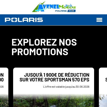
EXPLOREZ NOS
PROMOTIONS
ON
JUSQU’À 1 900€ DE RÉDUCTION
00
SUR VOTRE SPORTSMAN 570 EPS
026
L'offre est valable jusqu'au 30.06.2026