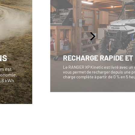
NS
RECHARGE RAPIDE ET
Le RANGER XP Kinetic est livré avec un 
um est
vous permet de recharger depuis une pr
utonomie,
charge complète à partir de 0 % en 5 he
9,8 kWh