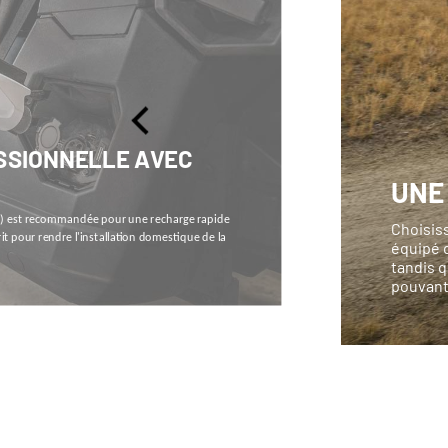
SSIONNELLE AVEC
UNE
V) est recommandée pour une recharge rapide
Choisis
pour rendre l'installation domestique de la
équipé d
tandis q
pouvant