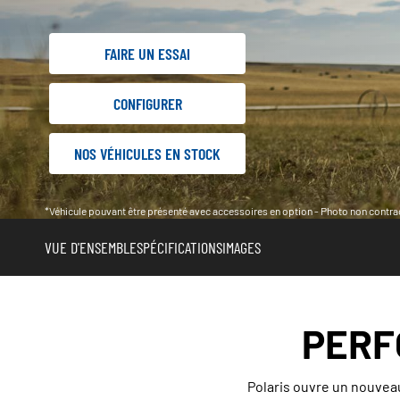
FAIRE UN ESSAI
CONFIGURER
NOS VÉHICULES EN STOCK
*Véhicule pouvant être présenté avec accessoires en option - Photo non contrac
VUE D'ENSEMBLE
SPÉCIFICATIONS
IMAGES
PERF
Polaris ouvre un nouveau