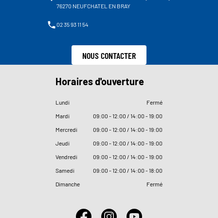
76270 NEUFCHATEL EN BRAY
02 35 93 11 54
NOUS CONTACTER
Horaires d'ouverture
Lundi
Fermé
Mardi
09
:
00 - 12
:
00 / 14
:
00 - 19
:
00
Mercredi
09
:
00 - 12
:
00 / 14
:
00 - 19
:
00
Jeudi
09
:
00 - 12
:
00 / 14
:
00 - 19
:
00
Vendredi
09
:
00 - 12
:
00 / 14
:
00 - 19
:
00
Samedi
09
:
00 - 12
:
00 / 14
:
00 - 18
:
00
Dimanche
Fermé