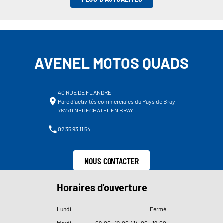
AVENEL MOTOS QUADS
40 RUE DE FLANDRE
Parc d'activités commerciales du Pays de Bray
76270 NEUFCHATEL EN BRAY
02 35 93 11 54
NOUS CONTACTER
Horaires d'ouverture
Lundi
Fermé
Mardi
09
:
00 - 12
:
00 / 14
:
00 - 19
:
00