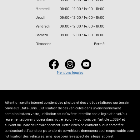
Mercredi
09
:
00 - 12
:
00 / 14
:
00 - 19
:
00
Jeudi
09
:
00 - 12
:
00 / 14
:
00 - 19
:
00
Vendredi
09
:
00 - 12
:
00 / 14
:
00 - 19
:
00
Samedi
09
:
00 - 12
:
00 / 14
:
00 - 18
:
00
Dimanche
Fermé
Mentions légales
Attention ce site internet contient des photos et des vidéos réalisées sur terrain
privé aux Etats-Unis. L'utilisation de ces véhicules dans un environnement
semblable dans votre juridiction peut s'avérer interdite par la législation et/ou
réglementation en vigueur dans votre région, y compris par l'article L.362-1 et
suivant du Code de l'environnement. Cette vidéo ne contient aucun caractère
contractuel et l'acheteur potentiel de ce véhicule demeurera seul responsable pour
l'utilisation des véhicules, ainsi que pour le respect de la législation et